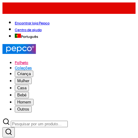
Encontrar loja Pepco
Centro de ajuda
Português
Folheto
Coleções
Criança
Mulher
Casa
Bebé
Homem
Outros