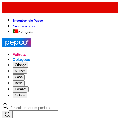
Encontrar loja Pepco
Centro de ajuda
Português
Folheto
Coleções
Criança
Mulher
Casa
Bebé
Homem
Outros