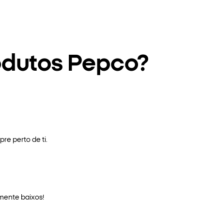
odutos Pepco?
re perto de ti.
mente baixos!