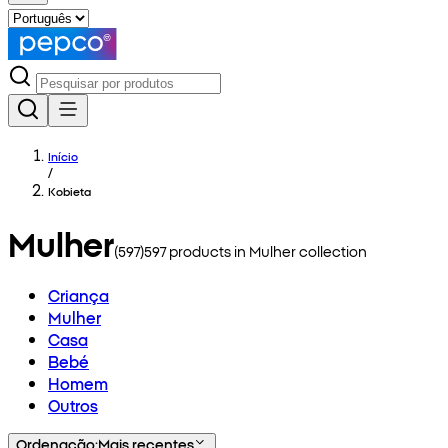
Início
/
Kobieta
Mulher
(
597
)
597
products in
Mulher
collection
Criança
Mulher
Casa
Bebé
Homem
Outros
Ordenação
:
Mais recentes