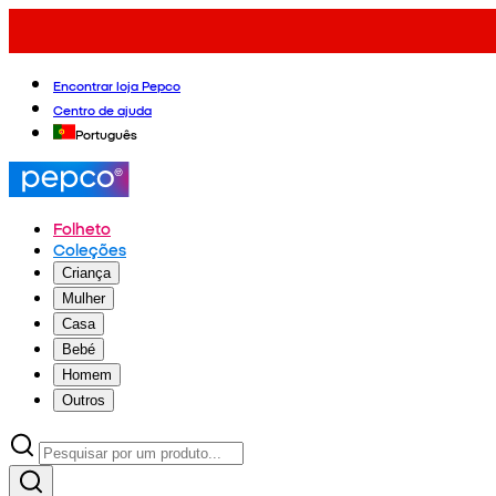
Encontrar loja Pepco
Centro de ajuda
Português
Folheto
Coleções
Criança
Mulher
Casa
Bebé
Homem
Outros