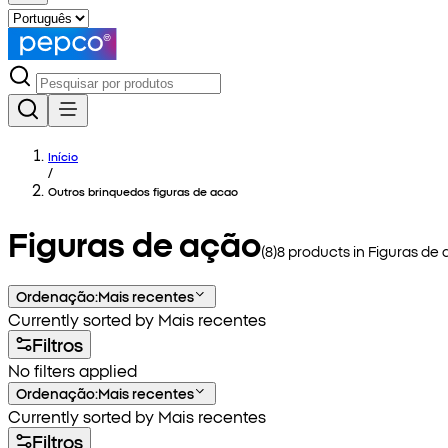
Início
/
Outros brinquedos figuras de acao
Figuras de ação
(
8
)
8
products in
Figuras de
Ordenação
:
Mais recentes
Currently sorted by Mais recentes
Filtros
No filters applied
Ordenação
:
Mais recentes
Currently sorted by Mais recentes
Filtros