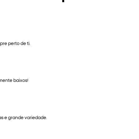
re perto de ti.
mente baixos!
as e grande variedade.