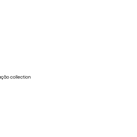
 ação
collection