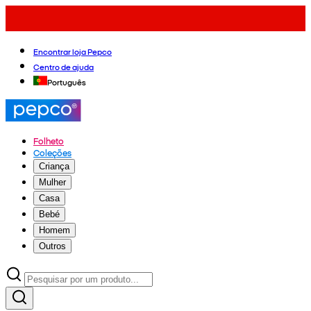
Encontrar loja Pepco
Centro de ajuda
Português
Folheto
Coleções
Criança
Mulher
Casa
Bebé
Homem
Outros