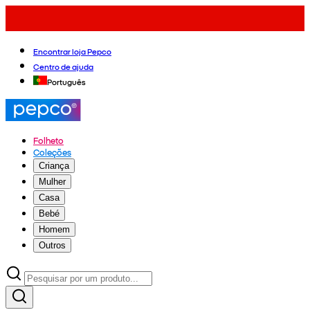
Encontrar loja Pepco
Centro de ajuda
Português
Folheto
Coleções
Criança
Mulher
Casa
Bebé
Homem
Outros