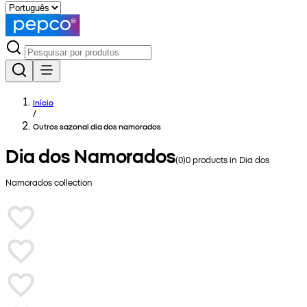
Início
/
Outros sazonal dia dos namorados
Dia dos Namorados
(
0
)
0
products in
Dia dos
Namorados
collection