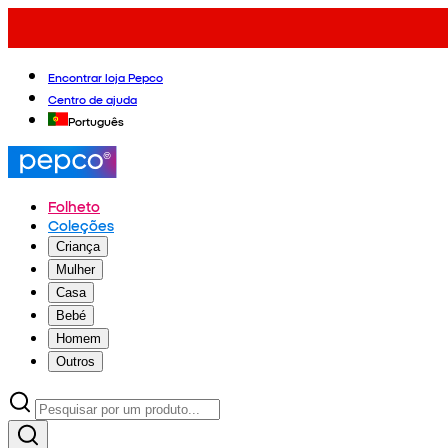
Encontrar loja Pepco
Centro de ajuda
Português
Folheto
Coleções
Criança
Mulher
Casa
Bebé
Homem
Outros