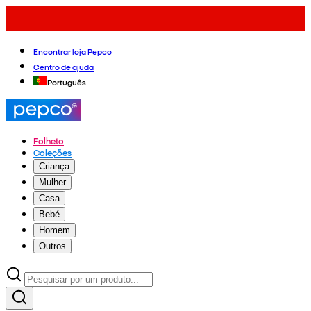
Encontrar loja Pepco
Centro de ajuda
Português
Folheto
Coleções
Criança
Mulher
Casa
Bebé
Homem
Outros