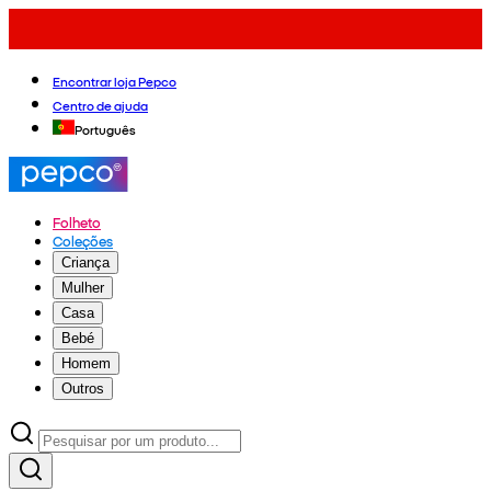
Encontrar loja Pepco
Centro de ajuda
Português
Folheto
Coleções
Criança
Mulher
Casa
Bebé
Homem
Outros