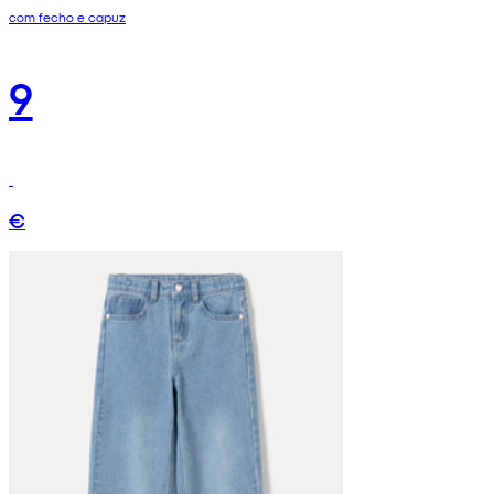
com fecho e capuz
9
€