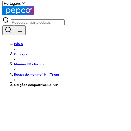
Início
/
Criança
/
Menino 134 - 176 cm
/
Roupa de menino 134 - 176 cm
/
Calções desportivos Bekkin