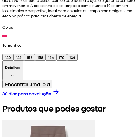
dia ativo. A cintura elástica com cordão facilita o ajuste e garante conforto
em movimento. A cor escura e o estampado com o número 10 criam um
look simples e desportivo, ideal para as aulas ou tempo com amigos. Uma
escolha prática para dias cheios de energia.
Cores
Tamanhos
140
146
152
158
164
170
134
Detalhes
Encontrar uma loja
30 dias para devolução
Produtos que podes gostar