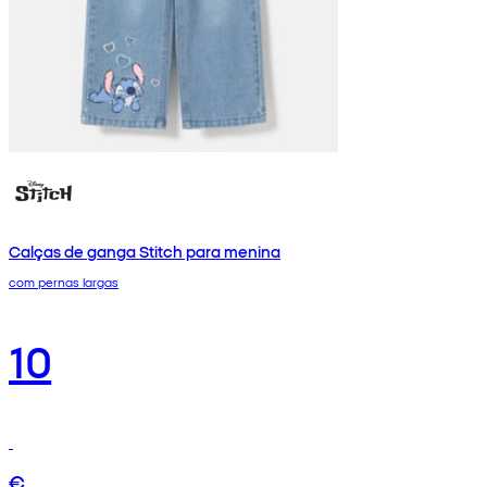
Calças de ganga Stitch para menina
com pernas largas
10
€