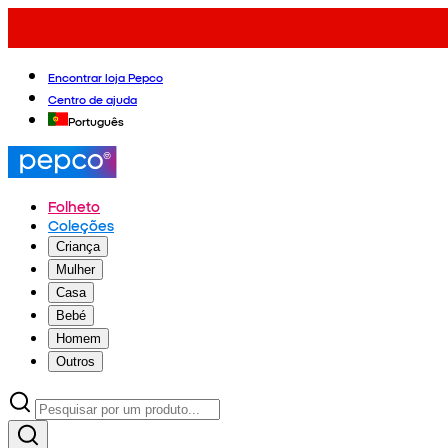
Encontrar loja Pepco
Centro de ajuda
Português
Folheto
Coleções
Criança
Mulher
Casa
Bebé
Homem
Outros