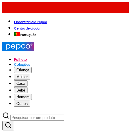
Encontrar loja Pepco
Centro de ajuda
Português
Folheto
Coleções
Criança
Mulher
Casa
Bebé
Homem
Outros