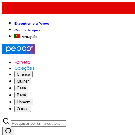
Encontrar loja Pepco
Centro de ajuda
Português
Folheto
Coleções
Criança
Mulher
Casa
Bebé
Homem
Outros