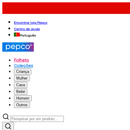
Encontrar loja Pepco
Centro de ajuda
Português
Folheto
Coleções
Criança
Mulher
Casa
Bebé
Homem
Outros