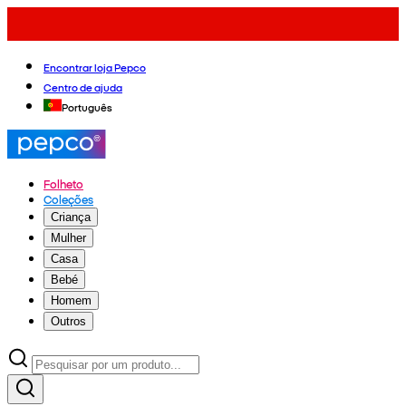
Encontrar loja Pepco
Centro de ajuda
Português
Folheto
Coleções
Criança
Mulher
Casa
Bebé
Homem
Outros