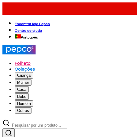
Encontrar loja Pepco
Centro de ajuda
Português
Folheto
Coleções
Criança
Mulher
Casa
Bebé
Homem
Outros