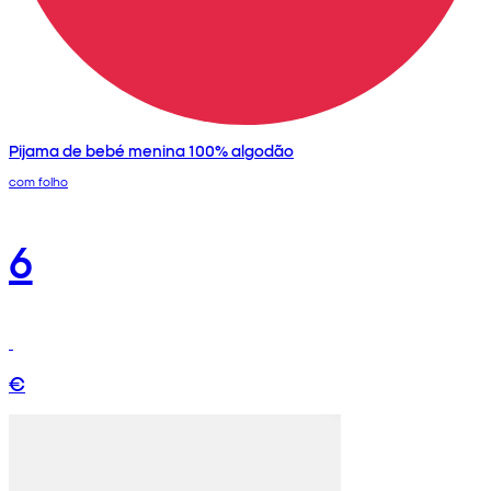
Pijama de bebé menina 100% algodão
com folho
6
€