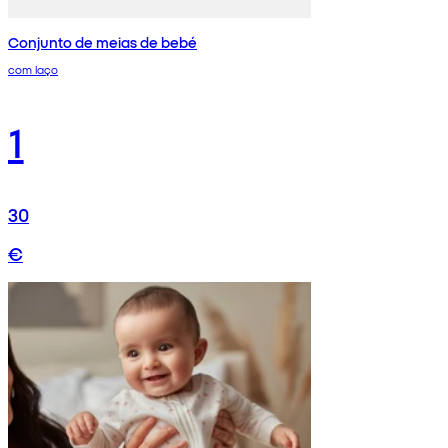
Conjunto de meias de bebé
com laço
1
30
€