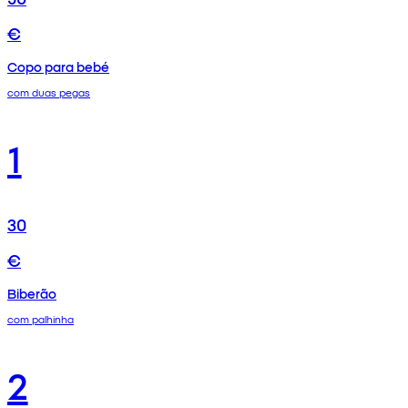
€
Copo para bebé
com duas pegas
1
30
€
Biberão
com palhinha
2