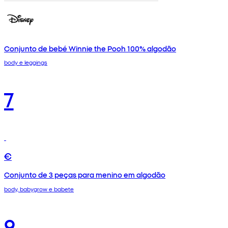
Conjunto de bebé Winnie the Pooh 100% algodão
body e leggings
7
€
Conjunto de 3 peças para menino em algodão
body, babygrow e babete
9