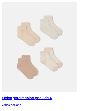
Meias para menina pack de 4
vários designs