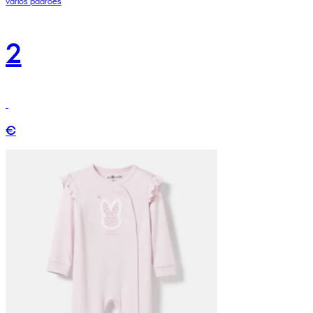
vários padrões
2
€