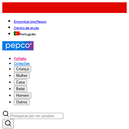
Encontrar loja Pepco
Centro de ajuda
Português
Folheto
Coleções
Criança
Mulher
Casa
Bebé
Homem
Outros