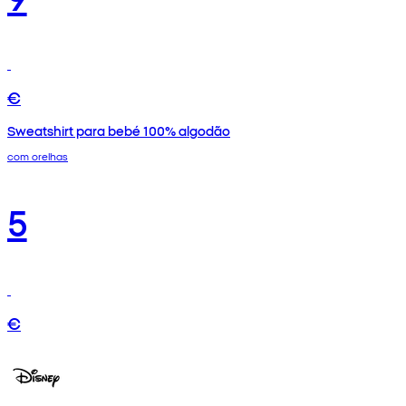
€
Sweatshirt para bebé 100% algodão
com orelhas
5
€