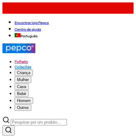
Encontrar loja Pepco
Centro de ajuda
Português
Folheto
Coleções
Criança
Mulher
Casa
Bebé
Homem
Outros