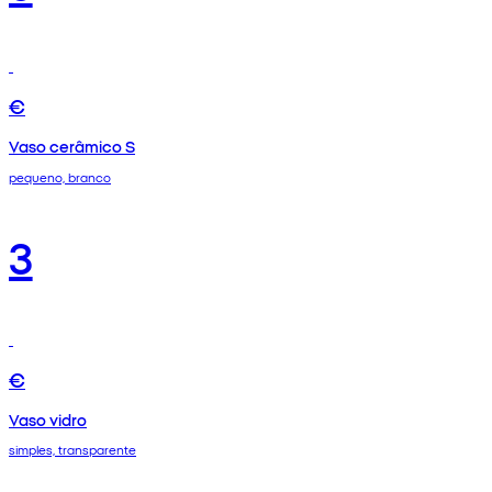
€
Vaso cerâmico S
pequeno, branco
3
€
Vaso vidro
simples, transparente