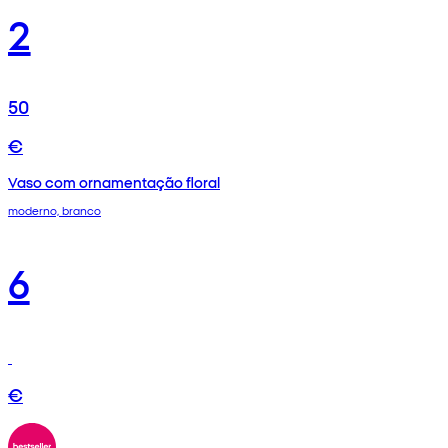
2
50
€
Vaso com ornamentação floral
moderno, branco
6
€