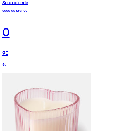
Saco grande
saco de prenda
0
90
€