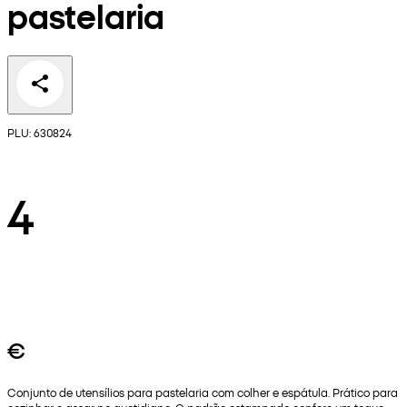
pastelaria
PLU: 630824
4
€
Conjunto de utensílios para pastelaria com colher e espátula. Prático para