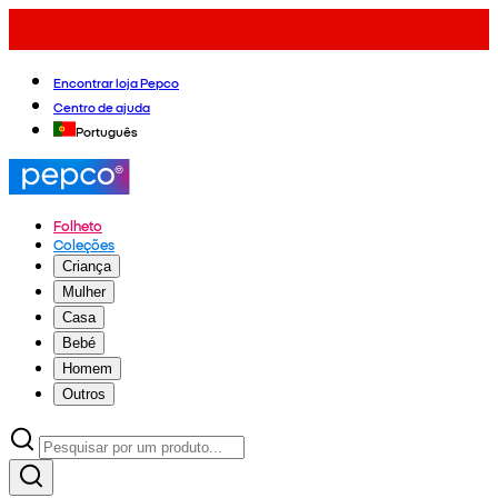
Encontrar loja Pepco
Centro de ajuda
Português
Folheto
Coleções
Criança
Mulher
Casa
Bebé
Homem
Outros