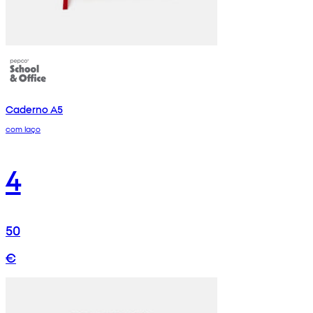
Caderno A5
com laço
4
50
€