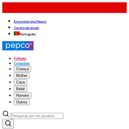
Encontrar loja Pepco
Centro de ajuda
Português
Folheto
Coleções
Criança
Mulher
Casa
Bebé
Homem
Outros