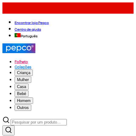
Encontrar loja Pepco
Centro de ajuda
Português
Folheto
Coleções
Criança
Mulher
Casa
Bebé
Homem
Outros