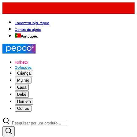
Encontrar loja Pepco
Centro de ajuda
Português
Folheto
Coleções
Criança
Mulher
Casa
Bebé
Homem
Outros