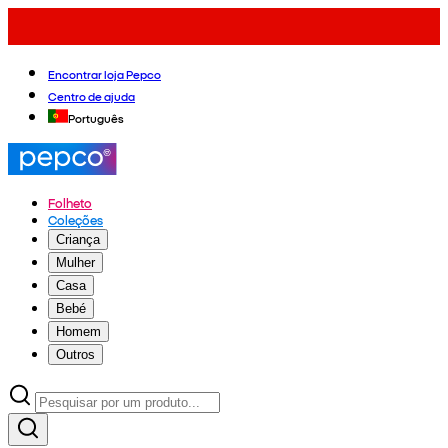
Encontrar loja Pepco
Centro de ajuda
Português
Folheto
Coleções
Criança
Mulher
Casa
Bebé
Homem
Outros