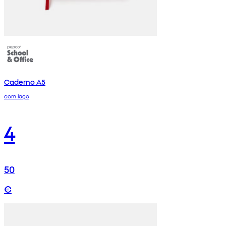
Caderno A5
com laço
4
50
€