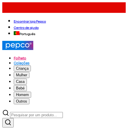
Encontrar loja Pepco
Centro de ajuda
Português
Folheto
Coleções
Criança
Mulher
Casa
Bebé
Homem
Outros