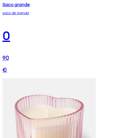
Saco grande
saco de prenda
0
90
€