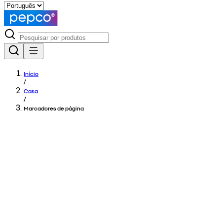
Início
/
Casa
/
Marcadores de página