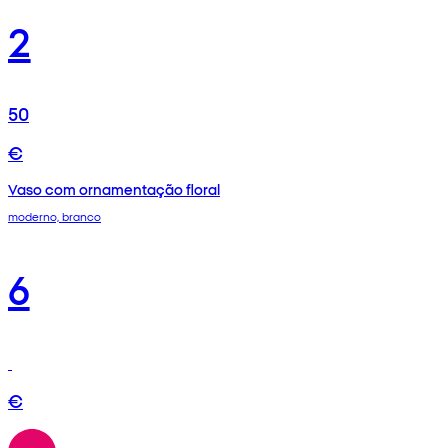
2
50
€
Vaso com ornamentação floral
moderno, branco
6
€