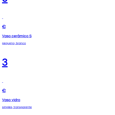
€
Vaso cerâmico S
pequeno, branco
3
€
Vaso vidro
simples, transparente