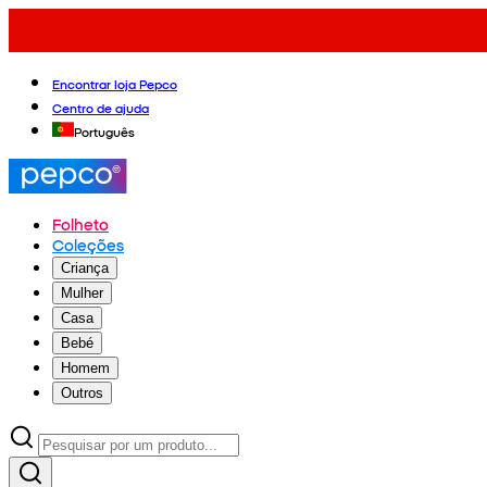
Encontrar loja Pepco
Centro de ajuda
Português
Folheto
Coleções
Criança
Mulher
Casa
Bebé
Homem
Outros