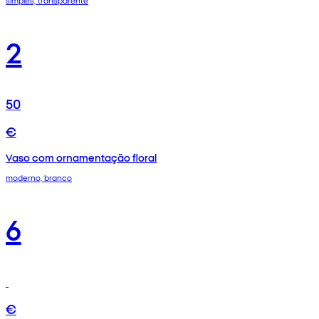
simples, transparente
2
50
€
Vaso com ornamentação floral
moderno, branco
6
€