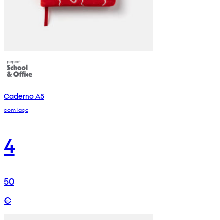
Caderno A5
com laço
4
50
€