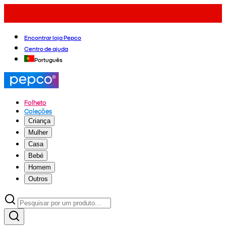
Encontrar loja Pepco
Centro de ajuda
Português
Folheto
Coleções
Criança
Mulher
Casa
Bebé
Homem
Outros