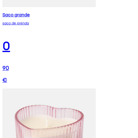
Saco grande
saco de prenda
0
90
€