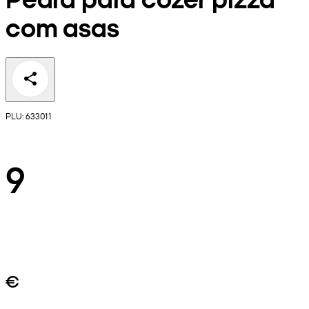
com asas
PLU: 633011
9
€