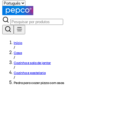
Início
/
Casa
/
Cozinha e sala de jantar
/
Cozinha e pastelaria
/
Pedra para cozer pizza com asas