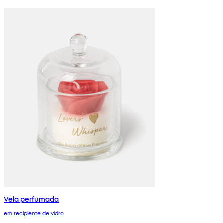
Vela perfumada
em recipiente de vidro