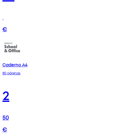
€
Caderno A4
80 páginas
2
50
€