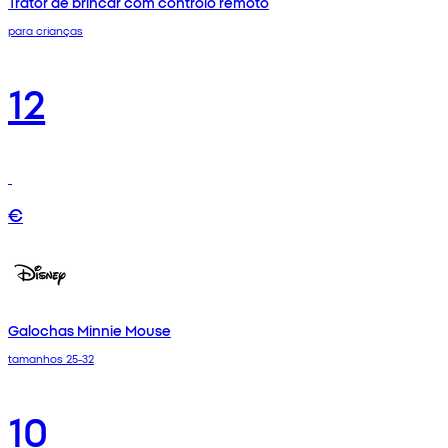
Trator de brincar com controlo remoto
para crianças
12
€
Galochas Minnie Mouse
tamanhos 25-32
10