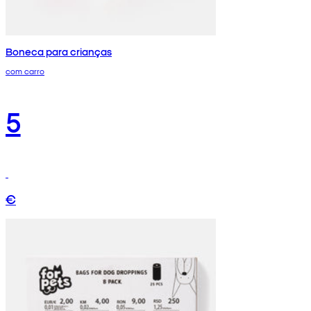
Boneca para crianças
com carro
5
€