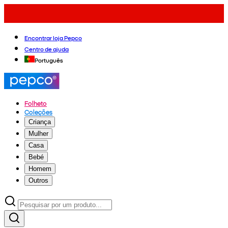
Encontrar loja Pepco
Centro de ajuda
Português
Folheto
Coleções
Criança
Mulher
Casa
Bebé
Homem
Outros