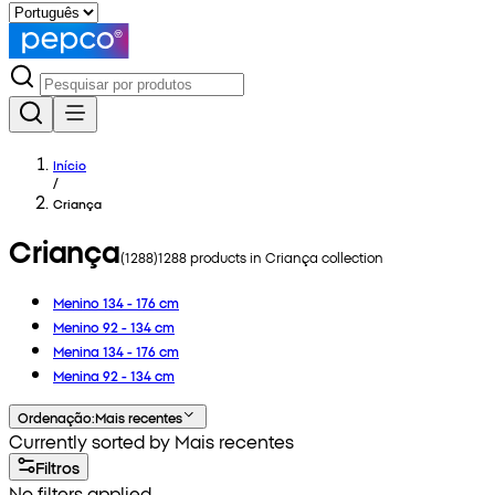
Início
/
Criança
Criança
(
1288
)
1288
products in
Criança
collection
Menino 134 - 176 cm
Menino 92 - 134 cm
Menina 134 - 176 cm
Menina 92 - 134 cm
Ordenação
:
Mais recentes
Currently sorted by Mais recentes
Filtros
No filters applied