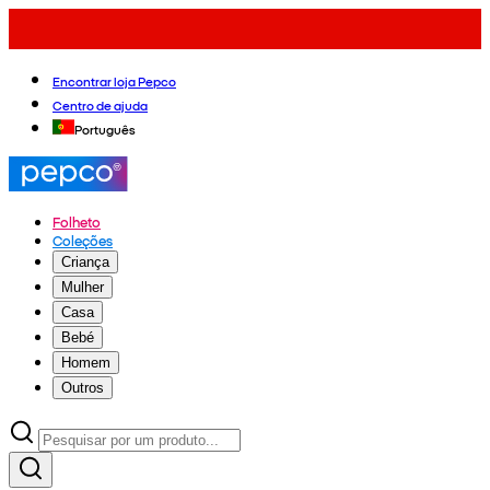
Encontrar loja Pepco
Centro de ajuda
Português
Folheto
Coleções
Criança
Mulher
Casa
Bebé
Homem
Outros