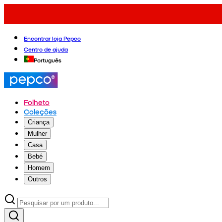
Encontrar loja Pepco
Centro de ajuda
Português
Folheto
Coleções
Criança
Mulher
Casa
Bebé
Homem
Outros