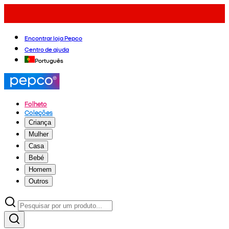
Encontrar loja Pepco
Centro de ajuda
Português
Folheto
Coleções
Criança
Mulher
Casa
Bebé
Homem
Outros