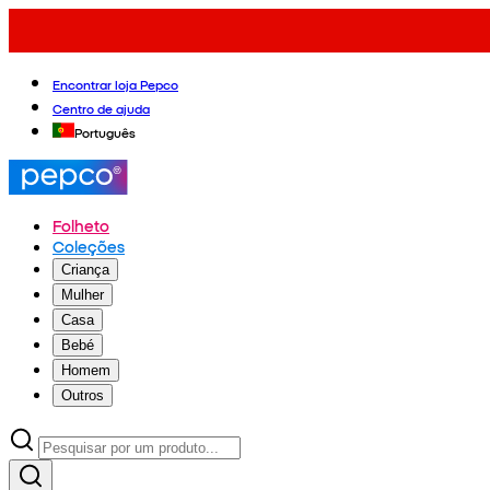
Encontrar loja Pepco
Centro de ajuda
Português
Folheto
Coleções
Criança
Mulher
Casa
Bebé
Homem
Outros