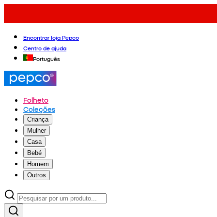
Encontrar loja Pepco
Centro de ajuda
Português
Folheto
Coleções
Criança
Mulher
Casa
Bebé
Homem
Outros