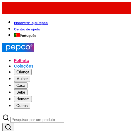
Encontrar loja Pepco
Centro de ajuda
Português
Folheto
Coleções
Criança
Mulher
Casa
Bebé
Homem
Outros