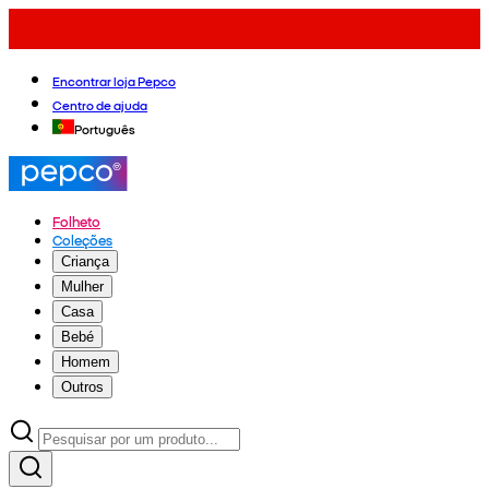
Encontrar loja Pepco
Centro de ajuda
Português
Folheto
Coleções
Criança
Mulher
Casa
Bebé
Homem
Outros