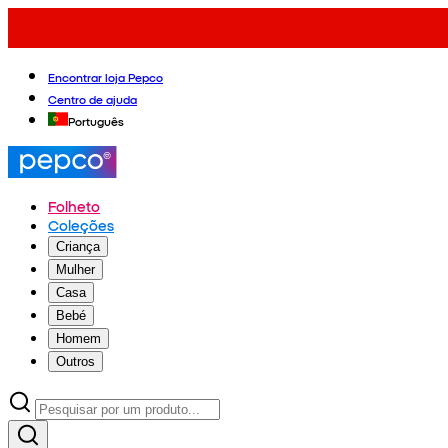
Encontrar loja Pepco
Centro de ajuda
Português
Folheto
Coleções
Criança
Mulher
Casa
Bebé
Homem
Outros