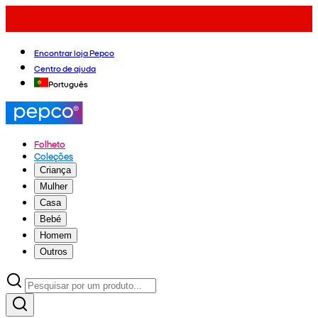
Encontrar loja Pepco
Centro de ajuda
Português
Folheto
Coleções
Criança
Mulher
Casa
Bebé
Homem
Outros