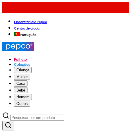
Encontrar loja Pepco
Centro de ajuda
Português
Folheto
Coleções
Criança
Mulher
Casa
Bebé
Homem
Outros