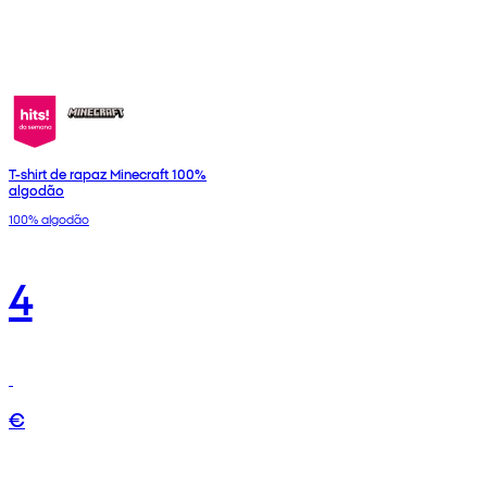
T-shirt de rapaz Minecraft 100%
algodão
100% algodão
4
€