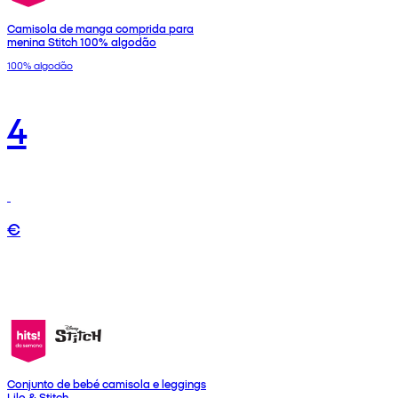
Camisola de manga comprida para
menina Stitch 100% algodão
100% algodão
4
€
Conjunto de bebé camisola e leggings
Lilo & Stitch