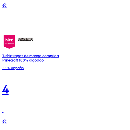
€
T-shirt rapaz de manga comprida
Minecraft 100% algodão
100% algodão
4
€