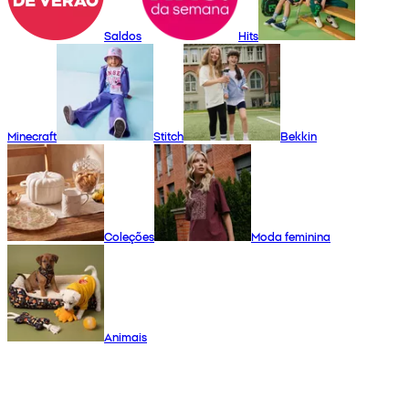
Saldos
Hits
Minecraft
Stitch
Bekkin
Coleções
Moda feminina
Animais