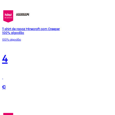
T-shirt de rapaz Minecraft com Creeper
100% algodão
100% algodão
4
€