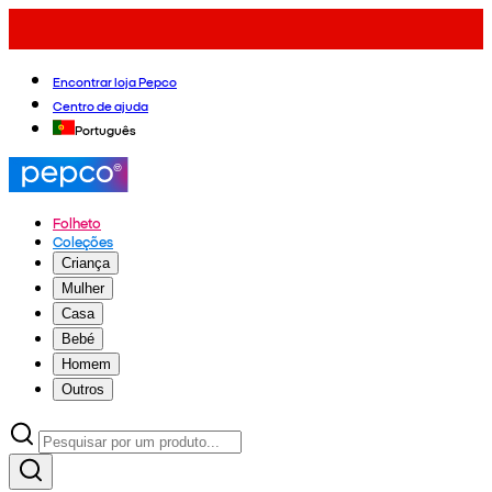
Encontrar loja Pepco
Centro de ajuda
Português
Folheto
Coleções
Criança
Mulher
Casa
Bebé
Homem
Outros