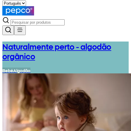
Naturalmente perto - algodão
orgânico
Bebé
Algodão