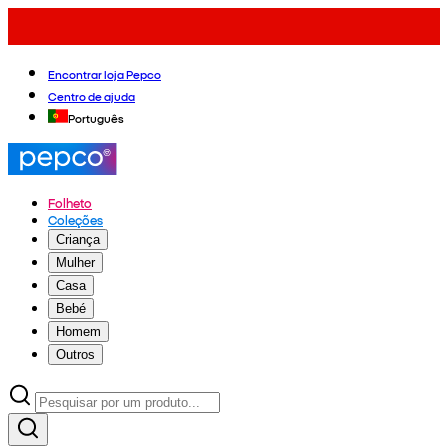
Encontrar loja Pepco
Centro de ajuda
Português
Folheto
Coleções
Criança
Mulher
Casa
Bebé
Homem
Outros