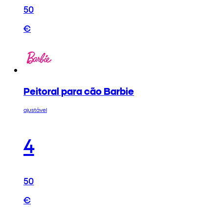
50
€
Peitoral para cão Barbie
ajustável
4
50
€