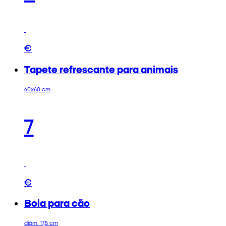
€
Tapete refrescante para animais
60x60 cm
7
€
Boia para cão
diâm. 17,5 cm