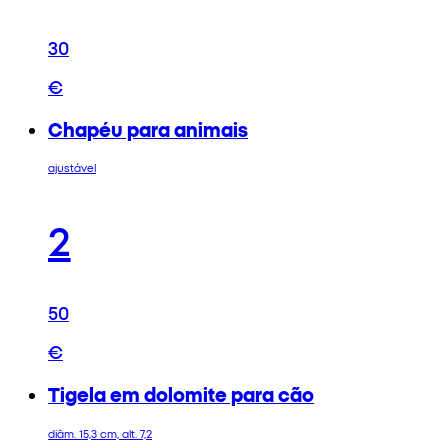
30
€
Chapéu para animais
ajustável
2
50
€
Tigela em dolomite para cão
diâm. 15,3 cm, alt. 7,2