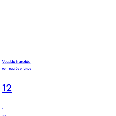
Vestido franzido
com padrão e folhos
12