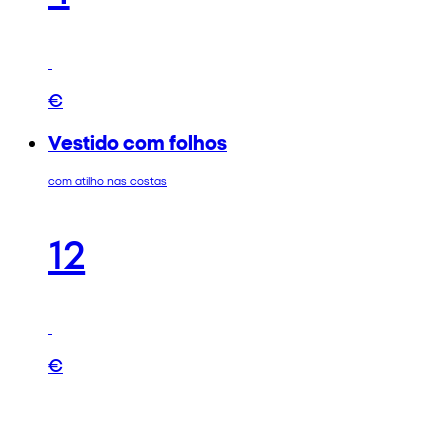
€
Vestido com folhos
com atilho nas costas
12
€