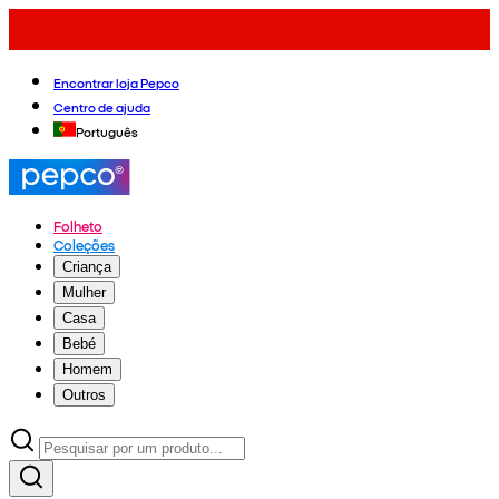
Encontrar loja Pepco
Centro de ajuda
Português
Folheto
Coleções
Criança
Mulher
Casa
Bebé
Homem
Outros