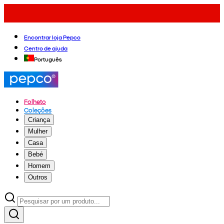
Encontrar loja Pepco
Centro de ajuda
Português
Folheto
Coleções
Criança
Mulher
Casa
Bebé
Homem
Outros