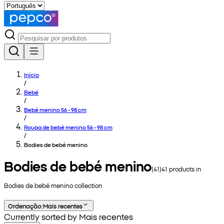
Início
/
Bebé
/
Bebé menino 56 - 98 cm
/
Roupa de bebé menino 56 - 98 cm
/
Bodies de bebé menino
Bodies de bebé menino
(
41
)
41
products in
Bodies de bebé menino
collection
Ordenação
:
Mais recentes
Currently sorted by Mais recentes