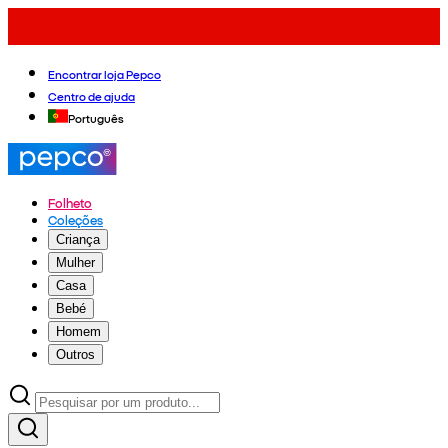
Encontrar loja Pepco
Centro de ajuda
Português
Folheto
Coleções
Criança
Mulher
Casa
Bebé
Homem
Outros