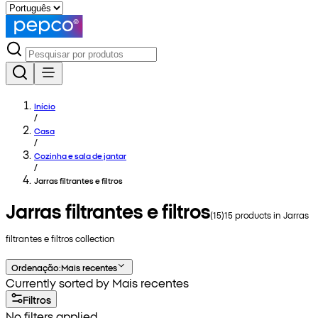
Início
/
Casa
/
Cozinha e sala de jantar
/
Jarras filtrantes e filtros
Jarras filtrantes e filtros
(
15
)
15
products in
Jarras
filtrantes e filtros
collection
Ordenação
:
Mais recentes
Currently sorted by Mais recentes
Filtros
No filters applied