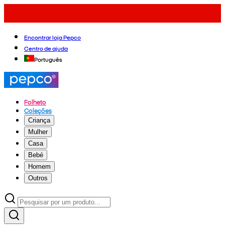
Encontrar loja Pepco
Centro de ajuda
Português
Folheto
Coleções
Criança
Mulher
Casa
Bebé
Homem
Outros