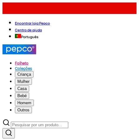
Encontrar loja Pepco
Centro de ajuda
Português
Folheto
Coleções
Criança
Mulher
Casa
Bebé
Homem
Outros