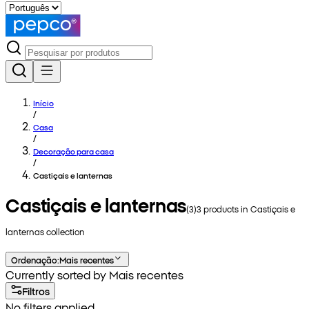
Início
/
Casa
/
Decoração para casa
/
Castiçais e lanternas
Castiçais e lanternas
(
3
)
3
products in
Castiçais e
lanternas
collection
Ordenação
:
Mais recentes
Currently sorted by Mais recentes
Filtros
No filters applied