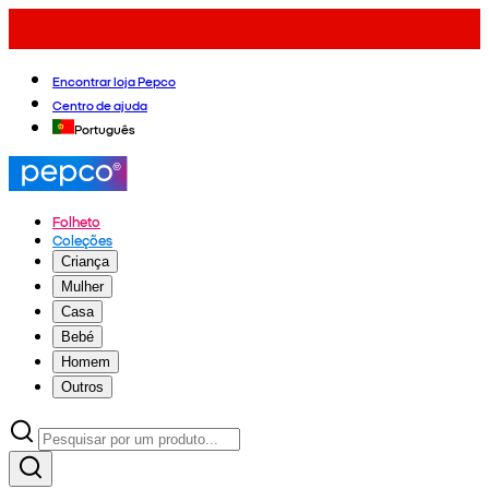
Encontrar loja Pepco
Centro de ajuda
Português
Folheto
Coleções
Criança
Mulher
Casa
Bebé
Homem
Outros