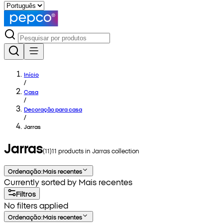
Início
/
Casa
/
Decoração para casa
/
Jarras
Jarras
(
11
)
11
products in
Jarras
collection
Ordenação
:
Mais recentes
Currently sorted by Mais recentes
Filtros
No filters applied
Ordenação
:
Mais recentes