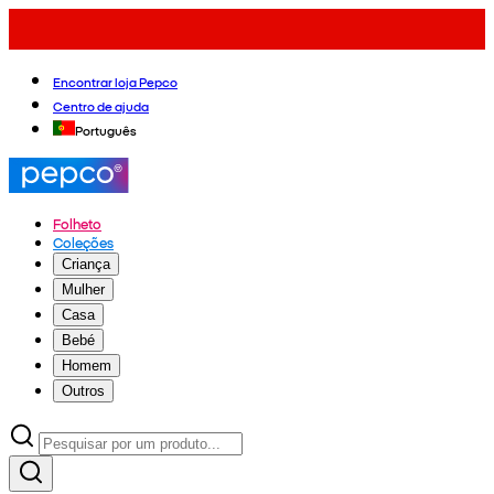
Encontrar loja Pepco
Centro de ajuda
Português
Folheto
Coleções
Criança
Mulher
Casa
Bebé
Homem
Outros