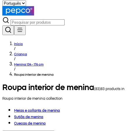
Início
/
Criança
/
Menina 134 - 176 cm
/
Roupa interior de menina
Roupa interior de menina
(
83
)
83
products in
Roupa interior de menina
collection
Meias e collants de menina
Sutiãs de menina
Cuecas de menina