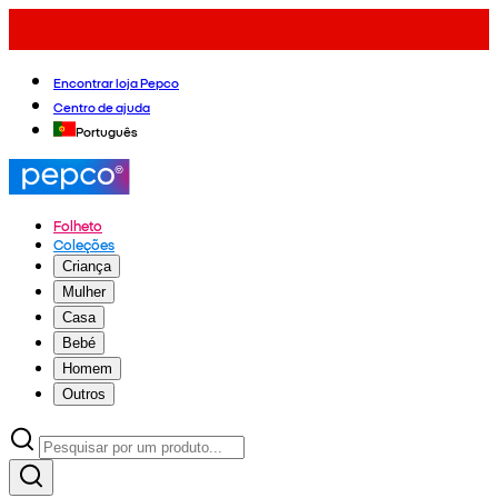
Encontrar loja Pepco
Centro de ajuda
Português
Folheto
Coleções
Criança
Mulher
Casa
Bebé
Homem
Outros