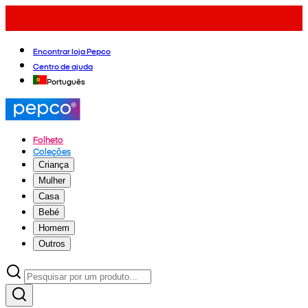
Encontrar loja Pepco
Centro de ajuda
Português
Folheto
Coleções
Criança
Mulher
Casa
Bebé
Homem
Outros