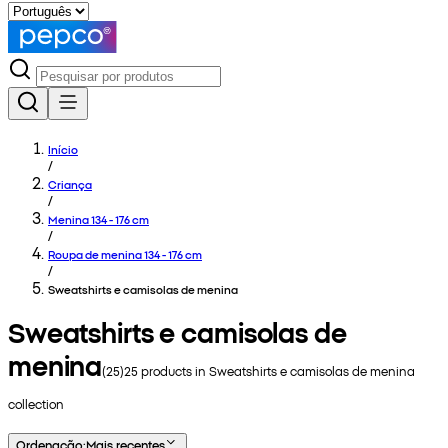
Início
/
Criança
/
Menina 134 - 176 cm
/
Roupa de menina 134 - 176 cm
/
Sweatshirts e camisolas de menina
Sweatshirts e camisolas de
menina
(
25
)
25
products in
Sweatshirts e camisolas de menina
collection
Ordenação
:
Mais recentes