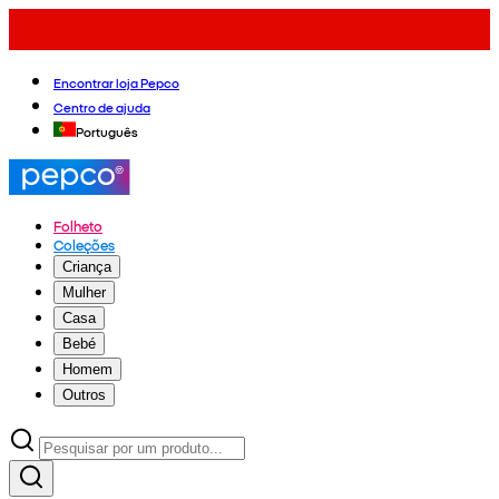
Encontrar loja Pepco
Centro de ajuda
Português
Folheto
Coleções
Criança
Mulher
Casa
Bebé
Homem
Outros