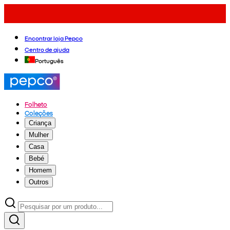
Encontrar loja Pepco
Centro de ajuda
Português
Folheto
Coleções
Criança
Mulher
Casa
Bebé
Homem
Outros