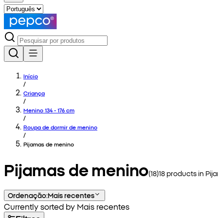
Início
/
Criança
/
Menino 134 - 176 cm
/
Roupa de dormir de menino
/
Pijamas de menino
Pijamas de menino
(
18
)
18
products in
Pij
Ordenação
:
Mais recentes
Currently sorted by Mais recentes