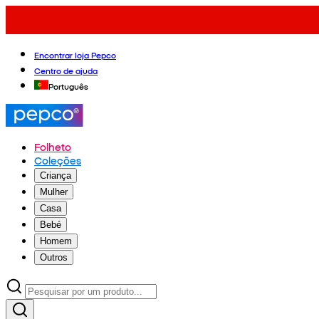
Encontrar loja Pepco
Centro de ajuda
Português
Folheto
Coleções
Criança
Mulher
Casa
Bebé
Homem
Outros