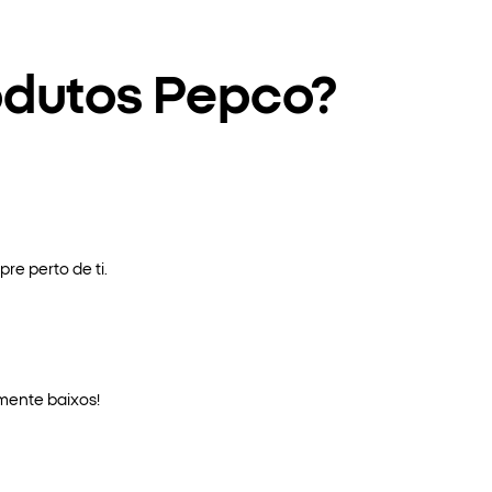
odutos Pepco?
re perto de ti.
mente baixos!