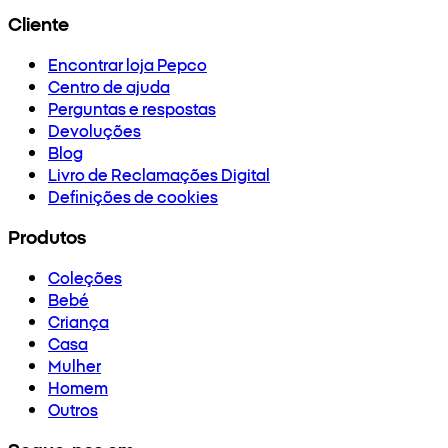
Cliente
Encontrar loja Pepco
Centro de ajuda
Perguntas e respostas
Devoluções
Blog
Livro de Reclamações Digital
Definições de cookies
Produtos
Coleções
Bebé
Criança
Casa
Mulher
Homem
Outros