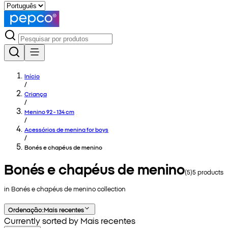
Início
/
Criança
/
Menino 92 - 134 cm
/
Acessórios de menina for boys
/
Bonés e chapéus de menino
Bonés e chapéus de menino
(
5
)
5
products
in
Bonés e chapéus de menino
collection
Ordenação
:
Mais recentes
Currently sorted by Mais recentes