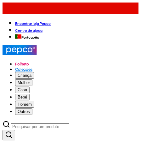
Encontrar loja Pepco
Centro de ajuda
Português
Folheto
Coleções
Criança
Mulher
Casa
Bebé
Homem
Outros